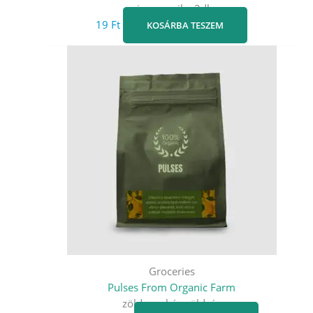
pirospaprika 2db
19
Ft
KOSÁRBA TESZEM
Groceries
Pulses From Organic Farm
zöld zacskós zöldség