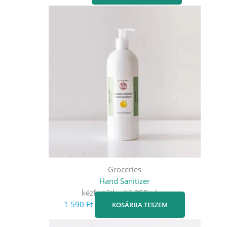
Groceries
Hand Sanitizer
kézfertőtlenítő 350ml-es
1 590
Ft
KOSÁRBA TESZEM