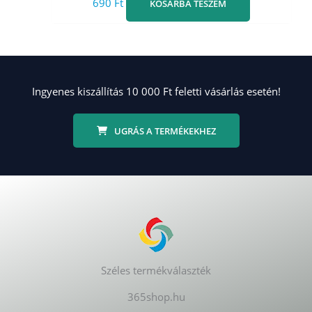
690
Ft
KOSÁRBA TESZEM
Ingyenes kiszállítás 10 000 Ft feletti vásárlás esetén!
UGRÁS A TERMÉKEKHEZ
Széles termékválaszték
365shop.hu