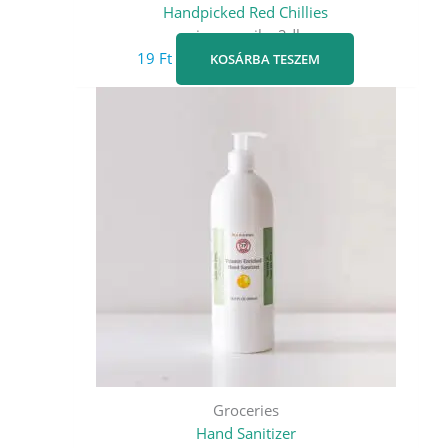
Handpicked Red Chillies
pirospaprika 2db
19
Ft
KOSÁRBA TESZEM
Groceries
Hand Sanitizer