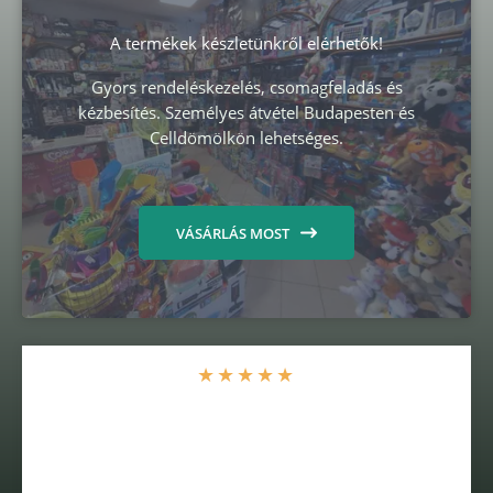
A termékek készletünkről elérhetők!
Gyors rendeléskezelés, csomagfeladás és
kézbesítés. Személyes átvétel Budapesten és
Celldömölkön lehetséges.
VÁSÁRLÁS MOST
★
★
★
★
★