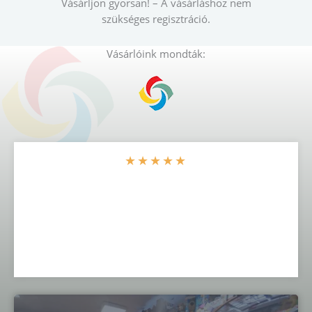
Vásárljon gyorsan! – A vásárláshoz nem
szükséges regisztráció.
Vásárlóink mondták:
★
★
★
★
★