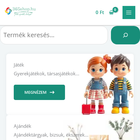
Skip
to
0
Ft
content
Keresés
Játék
Gyerekjátékok, társasjátékok…
MEGNÉZEM
Ajándék
Ajándéktárgyak, bizsuk, ékszerek…