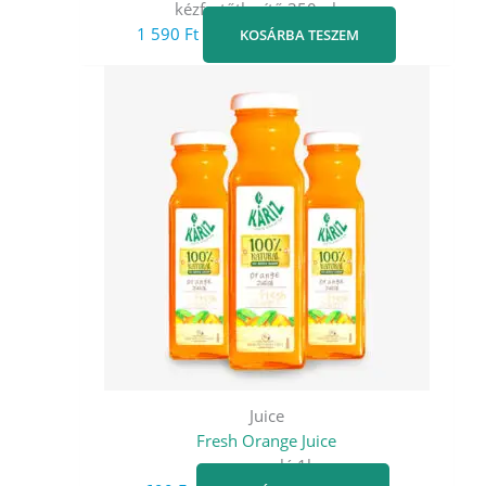
kézfertőtlenítő 350ml-es
1 590
Ft
KOSÁRBA TESZEM
Juice
Fresh Orange Juice
narancslé 1l