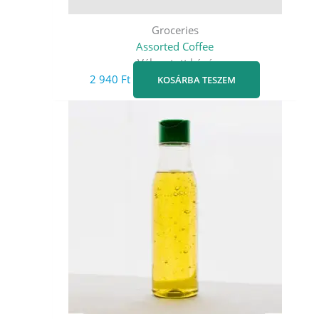
Groceries
Assorted Coffee
Válogatott kávé
2 940
Ft
KOSÁRBA TESZEM